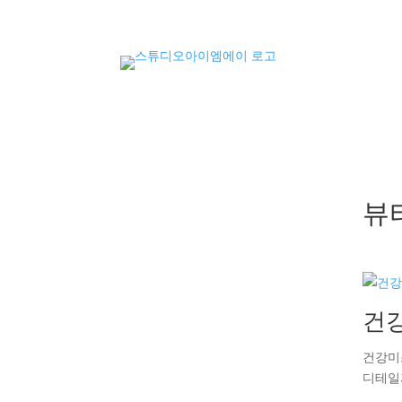
뷰
건
건강미
디테일