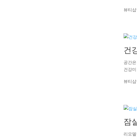
뷰티샵
건
공간은
건강미
뷰티샵
잠
리모델