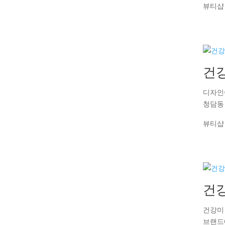
뷰티샵
건
디자인
청담동
뷰티샵
건
건강미
브랜드