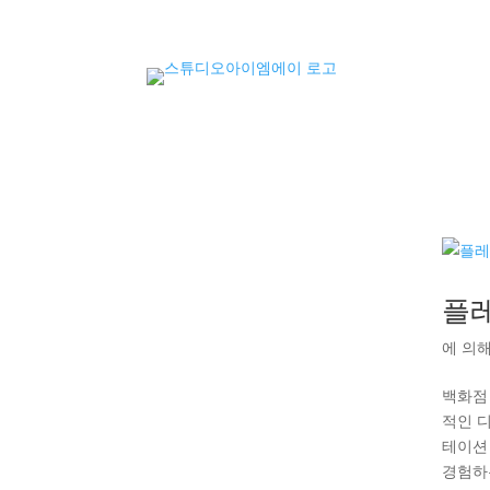
플
에 의
백화점
적인 디
테이션 
경험하