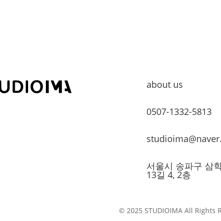
about us
0507-1332-5813
studioima@naver
서울시 송파구 삼
13길 4, 2층
© 2025 STUDIOIMA All Rights 