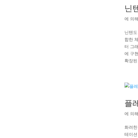
닌
에 의
닌텐도
합한 
터 그
에 구
확장된 
플
에 의
화려한
테이션