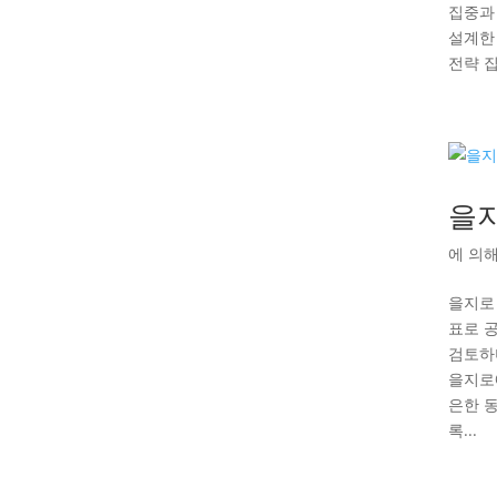
집중과
설계한
전략 
을
에 의
을지로
표로 
검토하
을지로
은한 
록...