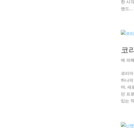
한 시
랜드...
코리
에 의
코리아
하나의
며, 
던 프
있는 