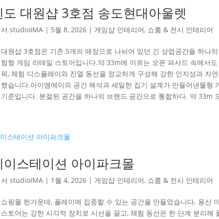
텐도 대원샵 3호점 송도현대아울렛
해서
studioIMA
|
5월 8, 2026
|
게임샵 인테리어
,
쇼룸 & 전시 인테리어
 대원샵 3호점은 기존 5개의 매장으로 나뉘어 있던 긴 상업공간을 하나의
체험형 게임 리테일 스토어입니다.약 33m에 이르는 오픈 파사드 속에서도 
래픽, 체험 디스플레이와 진열 동선을 정교하게 구성해 강한 인지성과 자
현했습니다.아이엠에이의 공간 해석과 세밀한 집기 설계가 만들어낸몰형
기준입니다. 분절된 공간을 하나의 브랜드 공간으로 통합하다. 약 33m 오픈
레이스테이션 아이파크몰
해서
studioIMA
|
1월 4, 2026
|
게임샵 인테리어
,
쇼룸 & 전시 인테리어
 쇼핑몰 한가운데, 플레이에 집중할 수 있는 공간을 만들었습니다. 용산
 스토어는 강한 시각적 장치로 시선을 끌고, 체험 동선은 한 단계 분리해