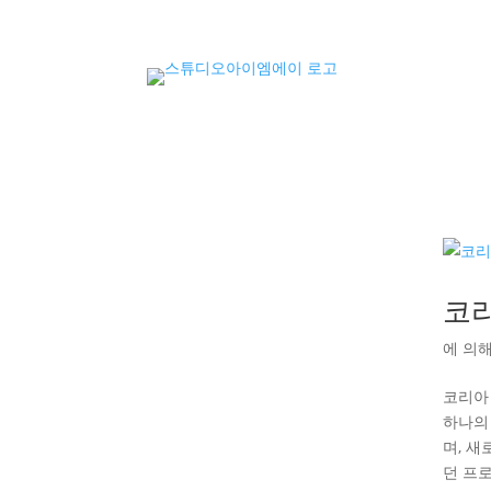
코리
에 의
코리아
하나의
며, 
던 프