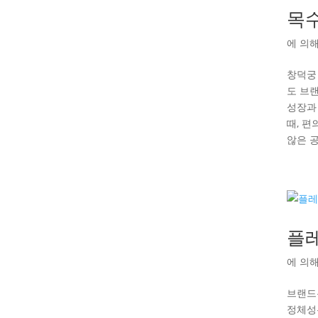
목
에 의
창덕궁
도 브
성장과
때, 
않은 
플
에 의
브랜드
정체성