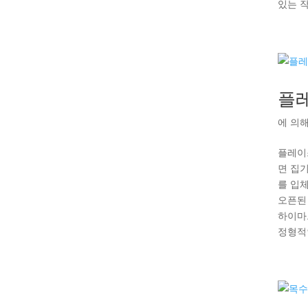
있는 
플
에 의
플레이
면 집
를 입
오픈된
하이마
정형적인