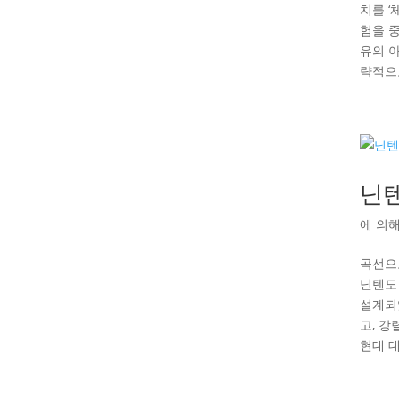
치를 
험을 
유의 
략적으로
닌텐
에 의
곡선으
닌텐도
설계되었
고, 강
현대 대